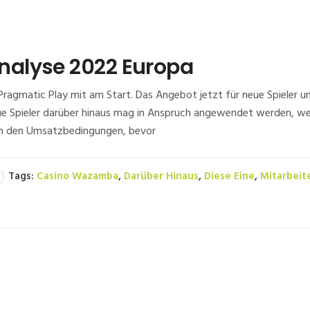
nalyse 2022 Europa
Pragmatic Play mit am Start. Das Angebot jetzt für neue Spieler
 neue Spieler darüber hinaus mag in Anspruch angewendet werden, w
egen den Umsatzbedingungen, bevor
Tags:
Casino Wazamba
,
Darüber Hinaus
,
Diese Eine
,
Mitarbeite