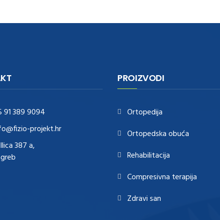
KT
PROIZVODI
5 91 389 9094
Ortopedija
fo@fizio-projekt.hr
Ortopedska obuća
Ilica 387 a,
Rehabilitacija
agreb
Compresivna terapija
Zdravi san