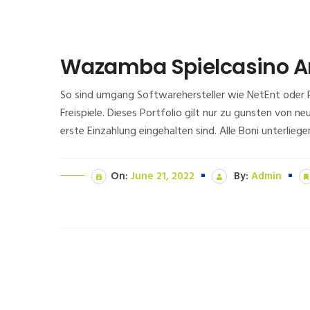
Wazamba Spielcasino A
So sind umgang Softwarehersteller wie NetEnt oder 
Freispiele. Dieses Portfolio gilt nur zu gunsten von
erste Einzahlung eingehalten sind. Alle Boni unterli
On:
June 21, 2022
By:
Admin