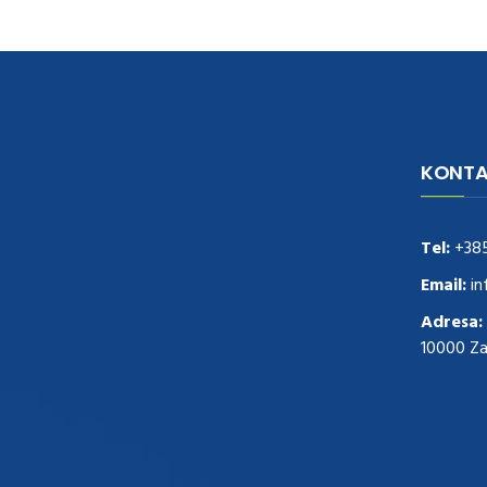
KONTA
navigate to this web-site
replica
watches
.see here
rolex replica
.Fast Delivery
replica rolex watches
.Buy
Tel:
+38
https://www.usdeplica.com
.check these
guys out
relogio replica
.see post
repliki
Email:
in
zegark贸w
.Highest Quality
https://replica-
Adresa:
watches.cc/
.With Huge Discount
10000 Z
https://www.natl-scientific.com/
.visit this
site right here
replica watches for sale
.More
info about
replica watch
.visite site
rolex
replications for sale
.you could try these out
www.consultingwatches.com
.why not try
this out