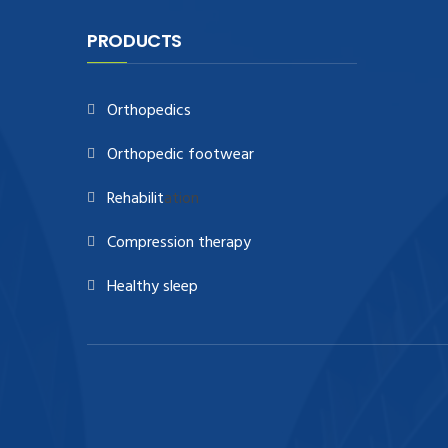
https://www.financialwatches.com
.costly
PRODUCTS
and then again, the copies are of less
expense.
https://www.healthbreitling.com
.find more
Orthopedics
info
fake tag heuer
.look at this now
https://www.healthtagheuer.com/
.see this
Orthopedic footwear
page
best rolex replica
.discover here
imitation watches
.blog link
bell and ross
Rehabilit
ation
replica
.
Compression therapy
Healthy sleep