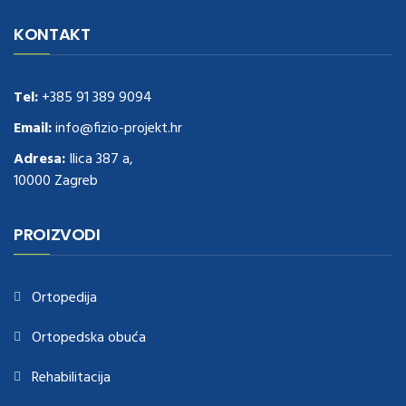
navigate to this web-site
replica watches
.see here
rolex replica
.Fast
Delivery
replica rolex watches
.Buy
https://www.usdeplica.com
.check
KONTAKT
these guys out
relogio replica
.see post
repliki zegark贸w
.Highest
Quality
https://replica-watches.cc/
.With Huge Discount
https://www.natl-scientific.com/
Tel:
+385 91 389 9094
.visit this site right here
replica
watches for sale
.More info about
replica watch
.visite site
rolex
Email:
info@fizio-projekt.hr
replications for sale
.you could try these out
Adresa:
Ilica 387 a,
www.consultingwatches.com
.why not try this out
10000 Zagreb
https://www.financialwatches.com
.costly and then again, the copies
are of less expense.
https://www.healthbreitling.com
.find more info
fake tag heuer
.look at this now
PROIZVODI
https://www.healthtagheuer.com/
.see this page
best rolex
replica
.discover here
imitation watches
.blog link
bell and ross replica
.
Ortopedija
Ortopedska obuća
Rehabilitacija