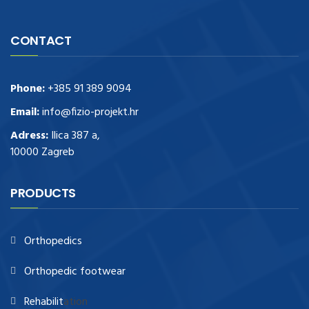
CONTACT
Phone:
+385 91 389 9094
Email:
info@fizio-projekt.hr
Adress:
Ilica 387 a,
10000 Zagreb
PRODUCTS
Orthopedics
Orthopedic footwear
Rehabilit
ation