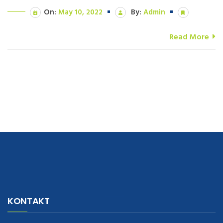
On:
May 10, 2022
By:
Admin
Read More
navigate to this web-site
replica watches
.see here
rolex replica
.Fast
Delivery
replica rolex watches
.Buy
https://www.usdeplica.com
.check
KONTAKT
these guys out
relogio replica
.see post
repliki zegark贸w
.Highest