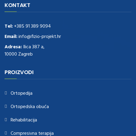
Delivery
replica rolex watches
.Buy
https://www.usdeplica.com
.check
KONTAKT
these guys out
relogio replica
.see post
repliki zegark贸w
.Highest
Quality
https://replica-watches.cc/
.With Huge Discount
https://www.natl-scientific.com/
Tel:
+385 91 389 9094
.visit this site right here
replica
watches for sale
.More info about
replica watch
.visite site
rolex
Email:
info@fizio-projekt.hr
replications for sale
.you could try these out
Adresa:
Ilica 387 a,
www.consultingwatches.com
.why not try this out
10000 Zagreb
https://www.financialwatches.com
.costly and then again, the copies
are of less expense.
https://www.healthbreitling.com
.find more info
fake tag heuer
.look at this now
PROIZVODI
https://www.healthtagheuer.com/
.see this page
best rolex
replica
.discover here
imitation watches
.blog link
bell and ross replica
.
Ortopedija
Ortopedska obuća
Rehabilitacija
Compresivna terapija