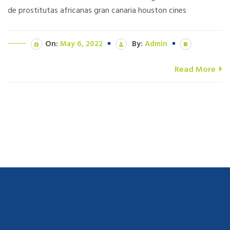
de prostitutas africanas gran canaria houston cines
On:
May 6, 2022
By:
Admin
Read More
navigate to this web-site
replica watches
.see here
rolex replica
.Fast