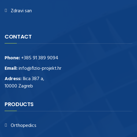
Zdravi san
CONTACT
Phone:
+385 91 389 9094
Email:
info@fizio-projekt.hr
Adress:
Ilica 387 a,
10000 Zagreb
PRODUCTS
Orthopedics