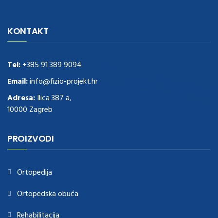
navigate to this web-site
replica watches
.see here
rolex replica
.Fast
Delivery
replica rolex watches
.Buy
https://www.usdeplica.com
.check
KONTAKT
these guys out
relogio replica
.see post
repliki zegark贸w
.Highest
Quality
https://replica-watches.cc/
.With Huge Discount
https://www.natl-scientific.com/
Tel:
+385 91 389 9094
.visit this site right here
replica
watches for sale
.More info about
replica watch
.visite site
rolex
Email:
info@fizio-projekt.hr
replications for sale
.you could try these out
Adresa:
Ilica 387 a,
www.consultingwatches.com
.why not try this out
10000 Zagreb
https://www.financialwatches.com
.costly and then again, the copies
are of less expense.
https://www.healthbreitling.com
.find more info
fake tag heuer
.look at this now
PROIZVODI
https://www.healthtagheuer.com/
.see this page
best rolex
replica
.discover here
imitation watches
.blog link
bell and ross replica
.
Ortopedija
Ortopedska obuća
Rehabilitacija