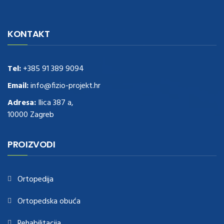
navigate to this web-site
replica watches
.see here
rolex replica
.Fast
Delivery
replica rolex watches
.Buy
https://www.usdeplica.com
.check
KONTAKT
these guys out
relogio replica
.see post
repliki zegark贸w
.Highest
Quality
https://replica-watches.cc/
.With Huge Discount
https://www.natl-scientific.com/
Tel:
+385 91 389 9094
.visit this site right here
replica
watches for sale
.More info about
replica watch
.visite site
rolex
Email:
info@fizio-projekt.hr
replications for sale
.you could try these out
Adresa:
Ilica 387 a,
www.consultingwatches.com
.why not try this out
10000 Zagreb
https://www.financialwatches.com
.costly and then again, the copies
are of less expense.
https://www.healthbreitling.com
.find more info
fake tag heuer
.look at this now
PROIZVODI
https://www.healthtagheuer.com/
.see this page
best rolex
replica
.discover here
imitation watches
.blog link
bell and ross replica
.
Ortopedija
Ortopedska obuća
Rehabilitacija