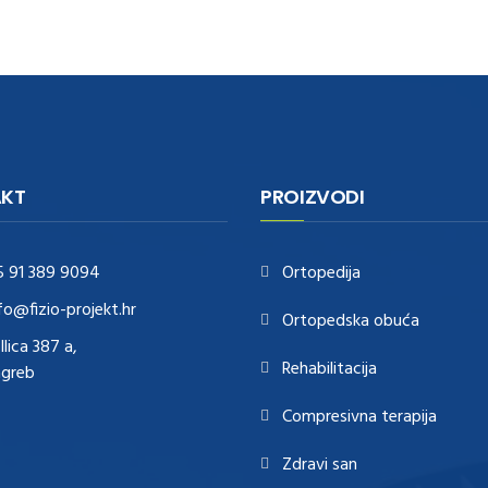
KT
PROIZVODI
5 91 389 9094
Ortopedija
fo@fizio-projekt.hr
Ortopedska obuća
Ilica 387 a,
Rehabilitacija
agreb
Compresivna terapija
Zdravi san