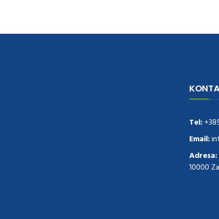
KONTA
navigate to this web-site
replica
watches
.see here
rolex replica
.Fast Delivery
replica rolex watches
.Buy
Tel:
+38
https://www.usdeplica.com
.check these
guys out
relogio replica
.see post
repliki
Email:
in
zegark贸w
.Highest Quality
https://replica-
Adresa:
watches.cc/
.With Huge Discount
10000 Z
https://www.natl-scientific.com/
.visit this
site right here
replica watches for sale
.More
info about
replica watch
.visite site
rolex
replications for sale
.you could try these out
www.consultingwatches.com
.why not try