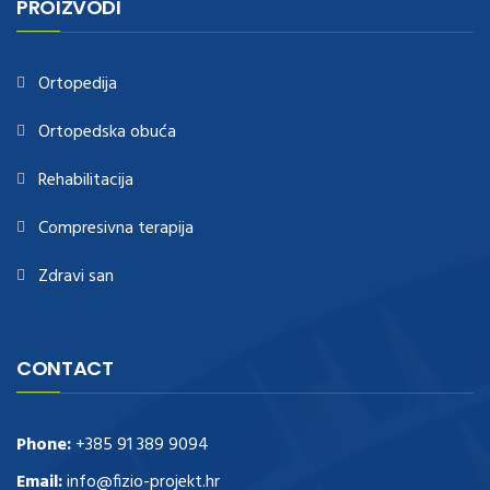
PROIZVODI
https://www.healthtagheuer.com/
.see this page
best rolex
replica
.discover here
imitation watches
.blog link
bell and ross replica
.
Ortopedija
Ortopedska obuća
Rehabilitacija
Compresivna terapija
Zdravi san
CONTACT
Phone:
+385 91 389 9094
Email:
info@fizio-projekt.hr