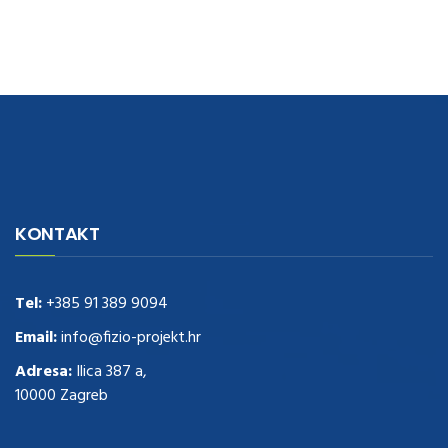
navigate to this web-site
replica watches
.see here
rolex replica
.Fast
Delivery
replica rolex watches
.Buy
https://www.usdeplica.com
.check
KONTAKT
these guys out
relogio replica
.see post
repliki zegark贸w
.Highest
Quality
https://replica-watches.cc/
.With Huge Discount
https://www.natl-scientific.com/
Tel:
+385 91 389 9094
.visit this site right here
replica
watches for sale
.More info about
replica watch
.visite site
rolex
Email:
info@fizio-projekt.hr
replications for sale
.you could try these out
Adresa:
Ilica 387 a,
www.consultingwatches.com
.why not try this out
10000 Zagreb
https://www.financialwatches.com
.costly and then again, the copies
are of less expense.
https://www.healthbreitling.com
.find more info
fake tag heuer
.look at this now