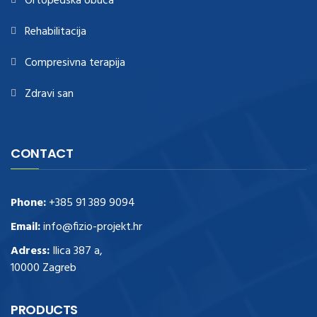
Ortopedska obuća
Rehabilitacija
Compresivna terapija
Zdravi san
CONTACT
Phone:
+385 91 389 9094
Email:
info@fizio-projekt.hr
Adress:
Ilica 387 a,
10000 Zagreb
PRODUCTS