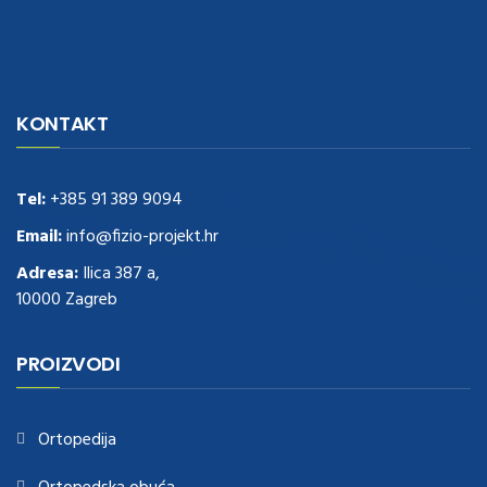
navigate to this web-site
replica watches
.see here
rolex replica
.Fast
Delivery
replica rolex watches
.Buy
https://www.usdeplica.com
.check
KONTAKT
these guys out
relogio replica
.see post
repliki zegark贸w
.Highest
Quality
https://replica-watches.cc/
.With Huge Discount
https://www.natl-scientific.com/
Tel:
+385 91 389 9094
.visit this site right here
replica
watches for sale
.More info about
replica watch
.visite site
rolex
Email:
info@fizio-projekt.hr
replications for sale
.you could try these out
Adresa:
Ilica 387 a,
www.consultingwatches.com
.why not try this out
10000 Zagreb
https://www.financialwatches.com
.costly and then again, the copies
are of less expense.
https://www.healthbreitling.com
.find more info
fake tag heuer
.look at this now
PROIZVODI
https://www.healthtagheuer.com/
.see this page
best rolex
replica
.discover here
imitation watches
.blog link
bell and ross replica
.
Ortopedija