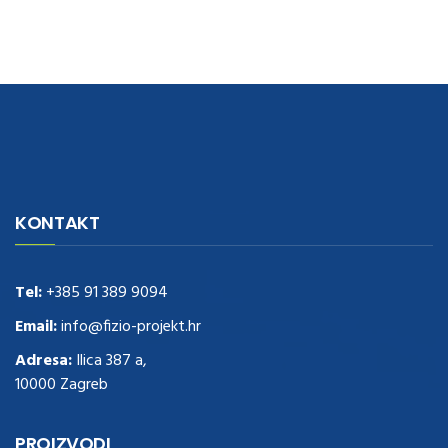
navigate to this web-site
replica watches
.see here
rolex replica
.Fast
Delivery
replica rolex watches
.Buy
https://www.usdeplica.com
.check
KONTAKT
these guys out
relogio replica
.see post
repliki zegark贸w
.Highest
Quality
https://replica-watches.cc/
.With Huge Discount
https://www.natl-scientific.com/
Tel:
+385 91 389 9094
.visit this site right here
replica
watches for sale
.More info about
replica watch
.visite site
rolex
Email:
info@fizio-projekt.hr
replications for sale
.you could try these out
Adresa:
Ilica 387 a,
www.consultingwatches.com
.why not try this out
10000 Zagreb
https://www.financialwatches.com
.costly and then again, the copies
are of less expense.
https://www.healthbreitling.com
.find more info
fake tag heuer
.look at this now
PROIZVODI