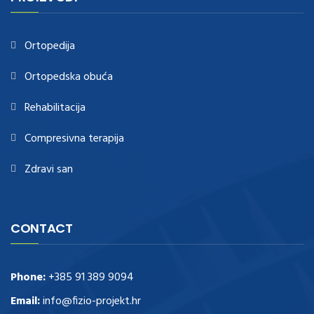
https://www.healthtagheuer.com/
.see this page
best rolex
replica
.discover here
imitation watches
.blog link
bell and ross replica
.
Ortopedija
Ortopedska obuća
Rehabilitacija
Compresivna terapija
Zdravi san
CONTACT
Phone:
+385 91 389 9094
Email:
info@fizio-projekt.hr