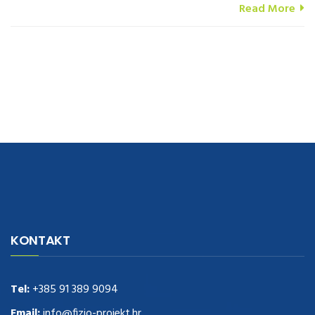
Read More
navigate to this web-site
replica watches
.see here
rolex replica
.Fast
Delivery
replica rolex watches
.Buy
https://www.usdeplica.com
.check
KONTAKT
these guys out
relogio replica
.see post
repliki zegark贸w
.Highest
Quality
https://replica-watches.cc/
.With Huge Discount
https://www.natl-scientific.com/
Tel:
+385 91 389 9094
.visit this site right here
replica
watches for sale
.More info about
replica watch
.visite site
rolex
Email:
info@fizio-projekt.hr