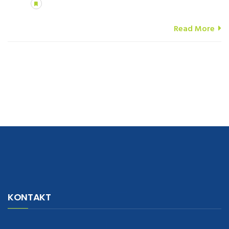
Read More
navigate to this web-site
replica watches
.see here
rolex replica
.Fast
Delivery
replica rolex watches
.Buy
https://www.usdeplica.com
.check
KONTAKT
these guys out
relogio replica
.see post
repliki zegark贸w
.Highest
Quality
https://replica-watches.cc/
.With Huge Discount