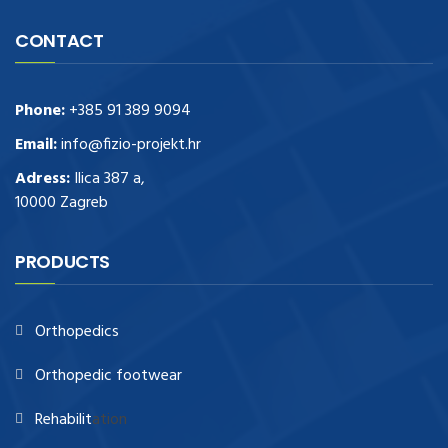
CONTACT
Phone:
+385 91 389 9094
Email:
info@fizio-projekt.hr
Adress:
Ilica 387 a,
10000 Zagreb
PRODUCTS
Orthopedics
Orthopedic footwear
Rehabilit
ation