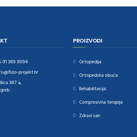
KT
PROIZVODI
5 91 389 9094
Ortopedija
fo@fizio-projekt.hr
Ortopedska obuća
Ilica 387 a,
Rehabilitacija
agreb
Compresivna terapija
Zdravi san