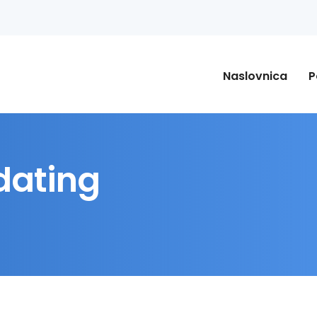
Naslovnica
P
 dating