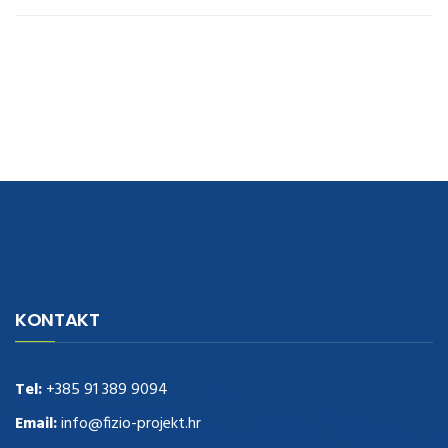
navigate to this web-site
replica watches
.see here
rolex replica
.Fast
Delivery
replica rolex watches
.Buy
https://www.usdeplica.com
.check
KONTAKT
these guys out
relogio replica
.see post
repliki zegark贸w
.Highest
Quality
https://replica-watches.cc/
.With Huge Discount
https://www.natl-scientific.com/
Tel:
+385 91 389 9094
.visit this site right here
replica
watches for sale
.More info about
replica watch
.visite site
rolex
Email:
info@fizio-projekt.hr
replications for sale
.you could try these out