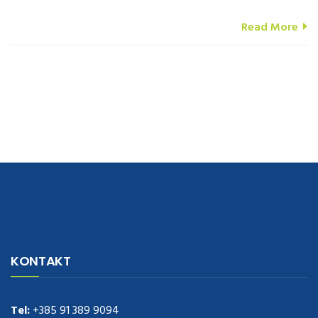
Read More
navigate to this web-site
replica watches
.see here
rolex replica
.Fast
Delivery
replica rolex watches
.Buy
https://www.usdeplica.com
.check
KONTAKT
these guys out
relogio replica
.see post
repliki zegark贸w
.Highest
Quality
https://replica-watches.cc/
.With Huge Discount
https://www.natl-scientific.com/
Tel:
+385 91 389 9094
.visit this site right here
replica