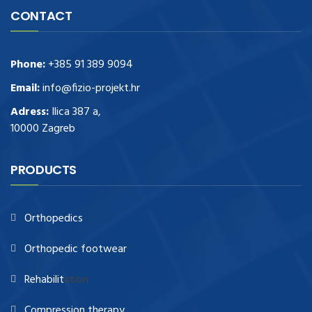
CONTACT
Phone:
+385 91 389 9094
Email:
info@fizio-projekt.hr
Adress:
Ilica 387 a,
10000 Zagreb
PRODUCTS
Orthopedics
Orthopedic footwear
Rehabilit
ation
Compression therapy