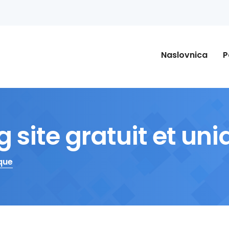
Naslovnica
P
 site gratuit et un
ique