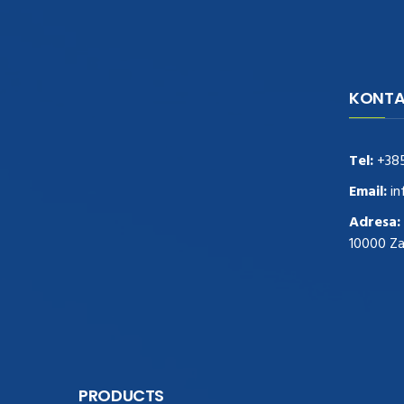
KONTA
navigate to this web-site
replica
watches
.see here
rolex replica
.Fast Delivery
replica rolex watches
.Buy
Tel:
+38
https://www.usdeplica.com
.check these
guys out
relogio replica
.see post
repliki
Email:
in
zegark贸w
.Highest Quality
https://replica-
Adresa:
watches.cc/
.With Huge Discount
10000 Z
https://www.natl-scientific.com/
.visit this
site right here
replica watches for sale
.More
info about
replica watch
.visite site
rolex
replications for sale
.you could try these out
www.consultingwatches.com
.why not try
this out
https://www.financialwatches.com
.costly
PRODUCTS
and then again, the copies are of less