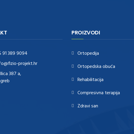
KT
PROIZVODI
5 91 389 9094
Ortopedija
fo@fizio-projekt.hr
Ortopedska obuća
Ilica 387 a,
Rehabilitacija
agreb
Compresivna terapija
Zdravi san